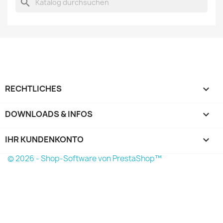
search
RECHTLICHES

DOWNLOADS & INFOS

IHR KUNDENKONTO

© 2026 - Shop-Software von PrestaShop™